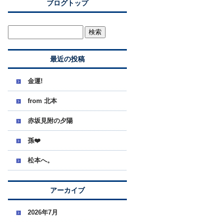
ブログトップ
最近の投稿
金運!
from 北本
赤坂見附の夕陽
孫❤️
松本へ。
アーカイブ
2026年7月