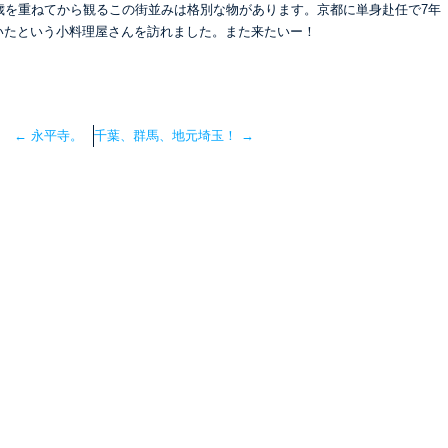
歳を重ねてから観るこの街並みは格別な物があります。京都に単身赴任で7年
いたという小料理屋さんを訪れました。また来たいー！
←
永平寺。
千葉、群馬、地元埼玉！
→