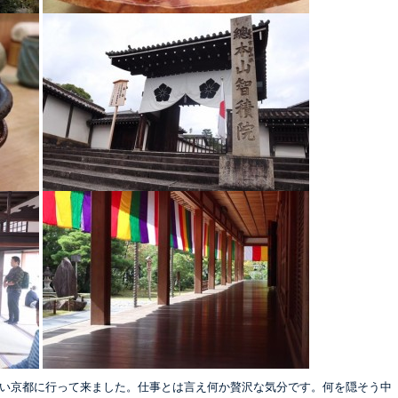
早い京都に行って来ました。仕事とは言え何か贅沢な気分です。何を隠そう中