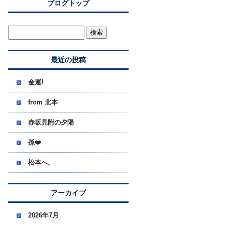
ブログトップ
最近の投稿
金運!
from 北本
赤坂見附の夕陽
孫❤️
松本へ。
アーカイブ
2026年7月