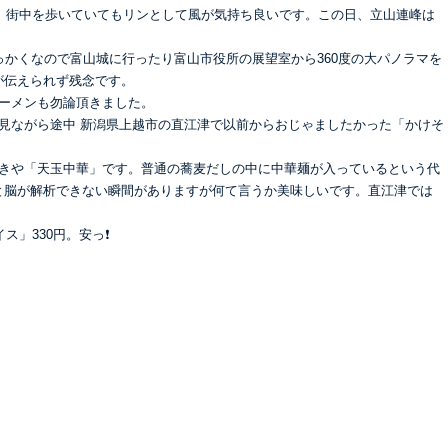
うか、街中を歩いていてもリンとして風が気持ち良いです。この日、立山連峰は
せっかくなので富山城に行ったり富山市役所の展望室から360度の大パノラマを
が伝えられず残念です。
ラーメンも勿論頂きました。
を見ながら途中 新潟県上越市の直江津で以前からおじゃましたかった「かけそ
いきや「天玉中華」です。普通の蕎麦だしの中に中華麺が入っているという代
と脳が解析できない瞬間がありますが何て言うか美味しいです。直江津では
ス」330円。安っ❗️