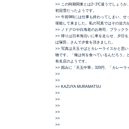
>> この時期関東とは2~3℃違うでしょ
初冠雪だったようです。
>> 午前9時には仕事も終わってしまい、
堪能して来ました。私の写真ではその迫力
>> ノドグロや白海老のお寿司、ブラック
>> 帰りは日本海沿いに車を走らせ、夕日
ば塚田」さんで夕食を頂きました。
>> 写真は天玉そばとカレーライスかと思
物です。「俺は何を食べているんだろう」
有名店のようです。
>> 因みに「天玉中華」320円、「カレーライ
>>
>>
>> KAZUYA MURAMATSU
>>
>>
>>
>>
>>
>>